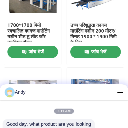
हमारे बारे में
1700*1700 मिमी
उच्च परिशुद्धता कागज
स्वचालित कागज माउंटिंग
माउंटिंग मशीन 200 मीटर/
कारखाना भ्रमण
मशीन शीट टू शीट फॉर
मिनट 1900 * 1900 मिमी
नालीदार बॉक्स
के लिए
जांच भेजें
जांच भेजें
गुणवत्ता नियंत्रण
संपर्क करें
हाई स्पीड बांसुरी लैमिनेटर मशीन
Andy
स्वचालित बांसुरी लैमिनेटर मशीन
3:11 AM
Good day, what product are you looking 
लिथो लेमिनेटर
नालीदार कार्डबोर्ड पेपर
स्टेकर उत्पादन लाइन के साथ