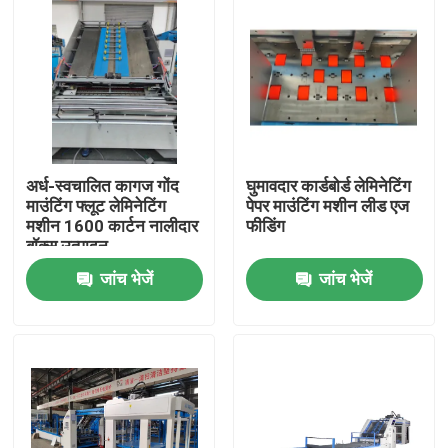
अर्ध-स्वचालित कागज गोंद
घुमावदार कार्डबोर्ड लेमिनेटिंग
माउंटिंग फ्लूट लेमिनेटिंग
पेपर माउंटिंग मशीन लीड एज
मशीन 1600 कार्टन नालीदार
फीडिंग
बॉक्स उत्पादन
जांच भेजें
जांच भेजें
घर
उत्पादों
वीआर शो