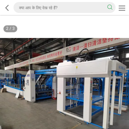
2
/
3