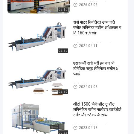
शीट टू शीट लैमिनेटिंग मशीन
2026-03-06
02:10
सर्वो मोटर नियंत्रित उच्च गति
फ्लोट लैमिनेटर मशीन अधिकतम ग
ति 160m/min
हाई स्पीड बांसुरी लैमिनेटर मशीन
2024-04-11
02:35
एसएफसी सर्वो थ्री इन वन ऑ
टोमैटिक फ्लूट लैमिनेटर मशीन 5
प्लाई
लिथो लेमिनेटर
2024-01-08
02:36
ऑटो 1500 मिमी शीट टू शीट
लैमिनेटिंग मशीन नालीदार कार्डबोर्ड
टर्नर और स्टेकर के साथ
शीट टू शीट लैमिनेटिंग मशीन
2023-04-18
00:28