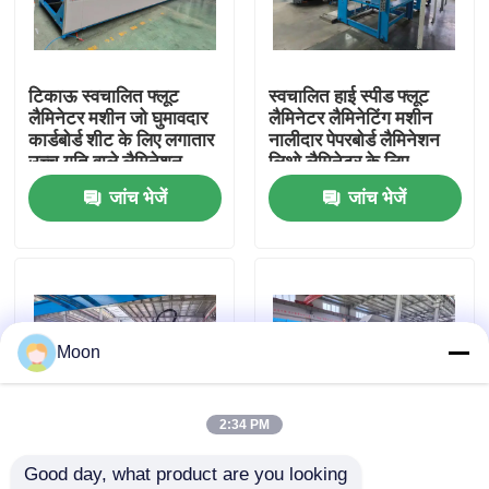
हमारे बारे में
टिकाऊ स्वचालित फ्लूट
स्वचालित हाई स्पीड फ्लूट
लैमिनेटर मशीन जो घुमावदार
लैमिनेटर लैमिनेटिंग मशीन
कारखाना भ्रमण
कार्डबोर्ड शीट के लिए लगातार
नालीदार पेपरबोर्ड लैमिनेशन
उच्च गति वाले लैमिनेशन
लिथो लैमिनेटर के लिए
प्रदान करती है
जांच भेजें
जांच भेजें
गुणवत्ता नियंत्रण
संपर्क करें
हाई स्पीड बांसुरी लैमिनेटर मशीन
Moon
स्वचालित बांसुरी लैमिनेटर मशीन
2:34 PM
Good day, what product are you looking 
लिथो लेमिनेटर
High-Speed
हमारी उन्नत स्वचालित 8 सर्वो