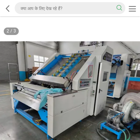
2
/
3