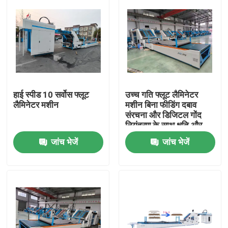
हाई स्पीड 10 सर्वोस फ्लूट
उच्च गति फ्लूट लैमिनेटर
लैमिनेटर मशीन
मशीन बिना फीडिंग दबाव
संरचना और डिजिटल गोंद
नियंत्रण के साथ क्षति और
गोंद अपशिष्ट को कम करने के
जांच भेजें
जांच भेजें
लिए
घर
उत्पादों
वीआर शो