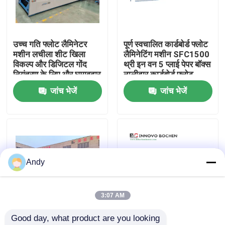
हमारे बारे में
उच्च गति फ्लोट लैमिनेटर
पूर्ण स्वचालित कार्डबोर्ड फ्लोट
मशीन लचीला शीट खिला
लैमिनेटिंग मशीन SFC1500
कारखाना भ्रमण
विकल्प और डिजिटल गोंद
थ्री इन वन 5 प्लाई पेपर बॉक्स
नियंत्रण के लिए और घुमावदार
नालीदार कार्डबोर्ड फ्लोट
लैमिनेशन की पेशकश
लैमिनेट मशीन
जांच भेजें
जांच भेजें
गुणवत्ता नियंत्रण
संपर्क करें
हाई स्पीड बांसुरी लैमिनेटर मशीन
Andy
स्वचालित बांसुरी लैमिनेटर मशीन
3:07 AM
Good day, what product are you looking 
लिथो लेमिनेटर
200 मीटर/मिनट की गति के
उच्च गति बांसुरी लेमिनेटिंग