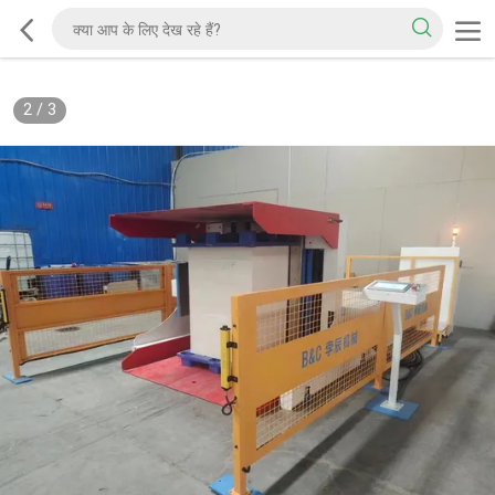
2
/
3