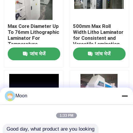
हमारे बारे में
Max Core Diameter Up
500mm Max Roll
To 76mm Lithographic
Width Litho Laminator
कारखाना भ्रमण
Laminator For
for Consistent and
Temperature
Versatile Lamination
Lamination
Applications
जांच भेजें
जांच भेजें
गुणवत्ता नियंत्रण
संपर्क करें
हाई स्पीड बांसुरी लैमिनेटर मशीन
Moon
स्वचालित बांसुरी लैमिनेटर मशीन
1:33 PM
Good day, what product are you looking 
लिथो लेमिनेटर
600*800 Litho
Max Film Thickness