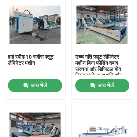
हाई स्पीड 10 सर्वोस फ्लूट
उच्च गति फ्लूट लैमिनेटर
लैमिनेटर मशीन
मशीन बिना फीडिंग दबाव
संरचना और डिजिटल गोंद
नियंत्रण के साथ क्षति और
गोंद अपशिष्ट को कम करने के
जांच भेजें
जांच भेजें
लिए
घर
उत्पादों
वीआर शो