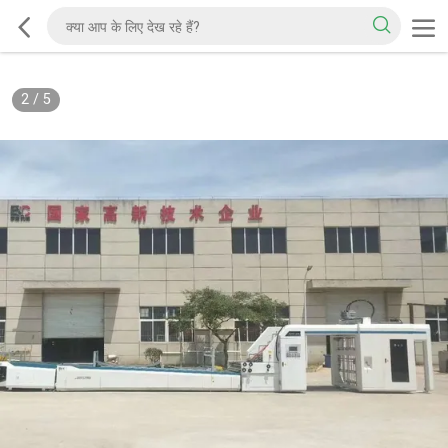
2
/
5