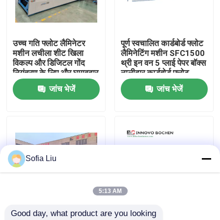
हमारे बारे में
उच्च गति फ्लोट लैमिनेटर
पूर्ण स्वचालित कार्डबोर्ड फ्लोट
मशीन लचीला शीट खिला
लैमिनेटिंग मशीन SFC1500
कारखाना भ्रमण
विकल्प और डिजिटल गोंद
थ्री इन वन 5 प्लाई पेपर बॉक्स
नियंत्रण के लिए और घुमावदार
नालीदार कार्डबोर्ड फ्लोट
लैमिनेशन की पेशकश
लैमिनेट मशीन
जांच भेजें
जांच भेजें
गुणवत्ता नियंत्रण
संपर्क करें
हाई स्पीड बांसुरी लैमिनेटर मशीन
Sofia Liu
स्वचालित बांसुरी लैमिनेटर मशीन
5:13 AM
Good day, what product are you looking 
लिथो लेमिनेटर
200 मीटर/मिनट की गति के
उच्च गति बांसुरी लेमिनेटिंग