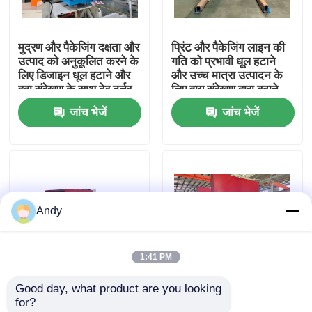
हमारे बारे में
मुद्रण और पैकेजिंग दक्षता और
प्रिंट और पैकेजिंग लाइन की
उत्पाद को अनुकूलित करने के
गति को प्रभावी धूल हटाने
लिए डिजाइन धूल हटाने और
और उच्च मात्रा उत्पादन के
कारखाना भ्रमण
हवा संरेखण के साथ ढेर टर्नर
लिए वायु संरेखण द्वारा बढ़ाने
मशीन
वाली पाइल टर्नर मशीन
जांच भेजें
जांच भेजें
गुणवत्ता नियंत्रण
संपर्क करें
Andy
हाई स्पीड बांसुरी लैमिनेटर मशीन
1:41 PM
स्वचालित बांसुरी लैमिनेटर मशीन
Good day, what product are you looking 
High-Performance Pile
उत्कृष्ट दक्षता के लिए मुद्रण
for?
लिथो लेमिनेटर
Turner Machine for
और पैकेजिंग में धूल हटाने और