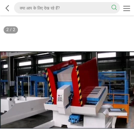
2
/
2