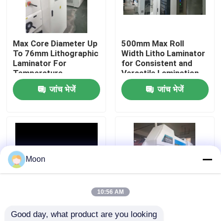
हमारे बारे में
Max Core Diameter Up
500mm Max Roll
To 76mm Lithographic
Width Litho Laminator
कारखाना भ्रमण
Laminator For
for Consistent and
Temperature
Versatile Lamination
Lamination
Applications
जांच भेजें
जांच भेजें
गुणवत्ता नियंत्रण
संपर्क करें
हाई स्पीड बांसुरी लैमिनेटर मशीन
Moon
स्वचालित बांसुरी लैमिनेटर मशीन
10:56 AM
Good day, what product are you looking 
लिथो लेमिनेटर
600*800 Litho
Max Film Thickness