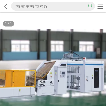
1
/
1