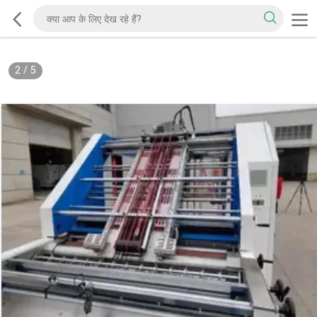
2
/
5