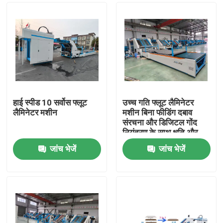
हाई स्पीड 10 सर्वोस फ्लूट
उच्च गति फ्लूट लैमिनेटर
लैमिनेटर मशीन
मशीन बिना फीडिंग दबाव
संरचना और डिजिटल गोंद
नियंत्रण के साथ क्षति और
गोंद अपशिष्ट को कम करने के
जांच भेजें
जांच भेजें
लिए
घर
उत्पादों
वीआर शो