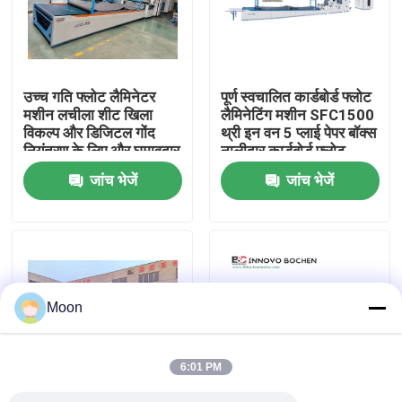
हमारे बारे में
उच्च गति फ्लोट लैमिनेटर
पूर्ण स्वचालित कार्डबोर्ड फ्लोट
कारखाना भ्रमण
मशीन लचीला शीट खिला
लैमिनेटिंग मशीन SFC1500
विकल्प और डिजिटल गोंद
थ्री इन वन 5 प्लाई पेपर बॉक्स
नियंत्रण के लिए और घुमावदार
नालीदार कार्डबोर्ड फ्लोट
गुणवत्ता नियंत्रण
लैमिनेशन की पेशकश
लैमिनेट मशीन
जांच भेजें
जांच भेजें
संपर्क करें
हाई स्पीड बांसुरी लैमिनेटर मशीन
Moon
स्वचालित बांसुरी लैमिनेटर मशीन
6:01 PM
लिथो लेमिनेटर