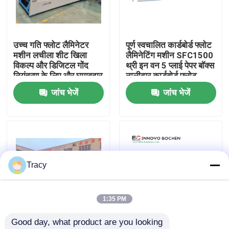
हमारे बारे में
उच्च गति फ्लोट लैमिनेटर
पूर्ण स्वचालित कार्डबोर्ड फ्लोट
मशीन लचीला शीट खिला
लैमिनेटिंग मशीन SFC1500
कारखाना भ्रमण
विकल्प और डिजिटल गोंद
थ्री इन वन 5 प्लाई पेपर बॉक्स
नियंत्रण के लिए और घुमावदार
नालीदार कार्डबोर्ड फ्लोट
लैमिनेशन की पेशकश
लैमिनेट मशीन
जांच भेजें
जांच भेजें
गुणवत्ता नियंत्रण
संपर्क करें
हाई स्पीड बांसुरी लैमिनेटर मशीन
Tracy
स्वचालित बांसुरी लैमिनेटर मशीन
1:35 PM
Good day, what product are you looking 
लिथो लेमिनेटर
200 मीटर/मिनट की गति के
उच्च गति बांसुरी लेमिनेटिंग