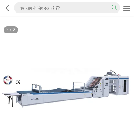
2
/
2