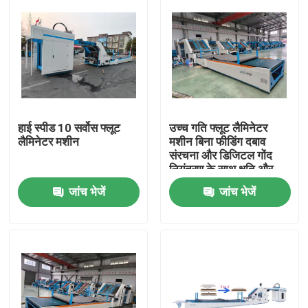
हाई स्पीड 10 सर्वोस फ्लूट
उच्च गति फ्लूट लैमिनेटर
लैमिनेटर मशीन
मशीन बिना फीडिंग दबाव
संरचना और डिजिटल गोंद
नियंत्रण के साथ क्षति और
गोंद अपशिष्ट को कम करने के
जांच भेजें
जांच भेजें
लिए
घर
उत्पादों
वीआर शो